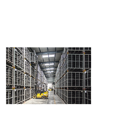
und fachgerechte Entsorgung wert
gelegt wird. Daher arbeiten wir
bundesweit mit zertifizierten
Partnerunternehmen aus dem
Bereich der Entsorgung zusammen.
Ein entsprechender
Entsorgungsnachweis ist
selbstverständlich.
Professionelle
Entsorgung
Es ist uns ein großes Anliegen über
unsere ressourcenschonende und