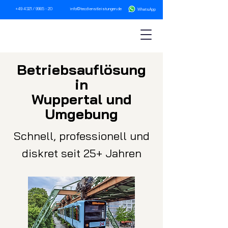
+49 4321 / 9985 - 20
info@tecdienstleistungen.de
WhatsA
pp
Betriebsau
fl
ösung
in
Wuppertal und
Umgebung
Schnell, professionell und
diskret seit 25+ Jahren