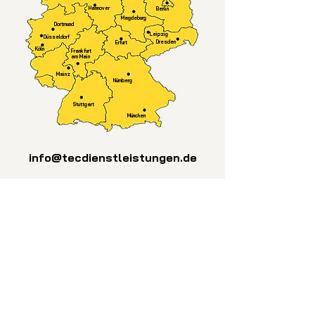
Hannover
Berlin
Magdeburg
Dortmund
Leipzig
Düsseldorf
Dresden
Erfurt
Köln
Frankfurt
am Main
Mainz
Nürnberg
Stuttgart
München
info@tecdienstleistungen.de
Fachpersonal und
Maschinenpark
Es ist uns ein großes Anliegen über
unsere ressourcenschonende und
umweltbewusste Arbeitsweise
hinaus sicherzustellen, dass bei der
Entsorgung stets auf Nachhaltigkeit