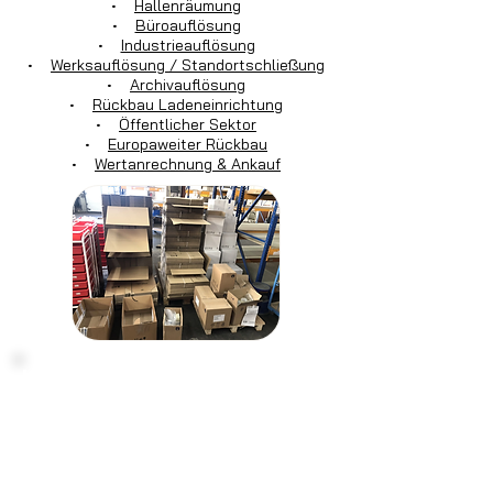
•
Hallenräumung
•
Büroauflösung
•
Industrieauflösung
•
Werksauflösung / Standortschließung
•
Archivauflösung
•
Rückbau Ladeneinrichtung
•
Öffentlicher Sektor
•
Europaweiter Rückbau
•
Wertanrechnung & Ankauf
Haben Sie noch Fragen?
Kontaktieren
Sie uns einfach:
Montag - Freitag von 7:30 Uhr bis 16:30
Uhr
info@tecdienstleistungen.de