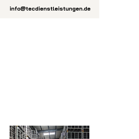
info@tecdienstleistungen.de
Fachpersonal und
Maschinenpark
Es ist uns ein großes Anliegen über
unsere ressourcenschonende und
umweltbewusste Arbeitsweise
hinaus sicherzustellen, dass bei der
Entsorgung stets auf Nachhaltigkeit
und fachgerechte Entsorgung wert
gelegt wird. Daher arbeiten wir
bundesweit mit zertifizierten
Partnerunternehmen aus dem
Bereich der Entsorgung zusammen.
Ein entsprechender
Entsorgungsnachweis ist
selbstverständlich.