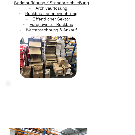
•
Werksauflösung / Standortschließung
•
Archivauflösung
•
Rückbau Ladeneinrichtung
•
Öffentlicher Sektor
•
Europaweiter Rückbau
•
Wertanrechnung & Ankauf
Haben Sie noch Fragen?
Kontaktieren
Sie uns einfach:
Montag - Freitag von 7:30 Uhr bis 16:30
Uhr
info@tecdienstleistungen.de
+49 4321 / 9985-20
Kostenloser Termin