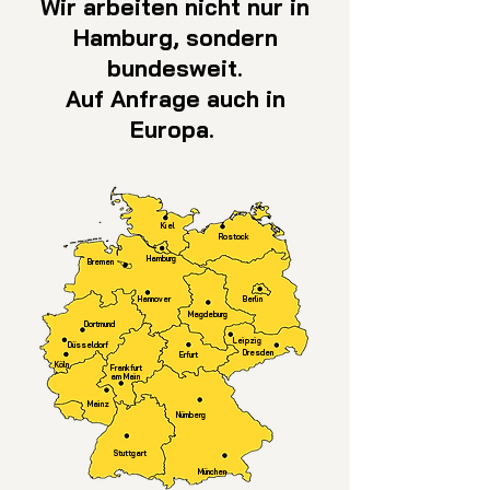
Wir arbeiten nicht nur in
Hamburg, sondern
bundesweit.
Auf Anfrage auch in
Europa.
Kiel
Rostock
Hamburg
Bremen
Hannover
Berlin
Magdeburg
Dortmund
Leipzig
Düsseldorf
Dresden
Erfurt
Köln
Frankfurt
am Main
Mainz
Nürnberg
Stuttgart
München