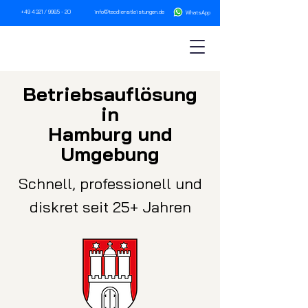
+49 4321 / 9985 - 20
info@tecdienstleistungen.de
WhatsA
pp
Betriebsau
fl
ösung
in
Hamburg und
Umgebung
Schnell, professionell und
diskret seit 25+ Jahren