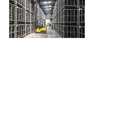
Professionelle
Entsorgung
Es ist uns ein großes Anliegen über
unsere ressourcenschonende und
umweltbewusste Arbeitsweise
hinaus sicherzustellen, dass bei der
Entsorgung stets auf Nachhaltigkeit
und fachgerechte Entsorgung wert
gelegt wird. Daher arbeiten wir
bundesweit mit zertifizierten
Partnerunternehmen aus dem
Bereich der Entsorgung zusammen.
Ein entsprechender
Entsorgungsnachweis ist
selbstverständlich.