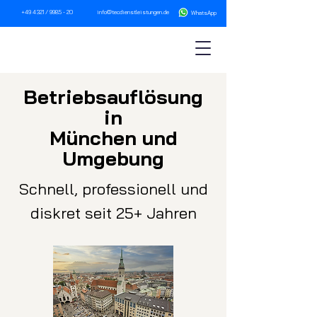
+49 4321 / 9985 - 20
info@tecdienstleistungen.de
WhatsA
pp
Betriebsau
fl
ösung
in
München und
Umgebung
Schnell, professionell und
diskret seit 25+ Jahren