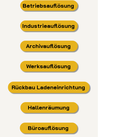
Betriebsauflösung
Industrieauflösung
Archivauflösung
Werksauflösung
Rückbau Ladeneinrichtung
Hallenräumung
Büroauflösung