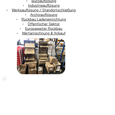
•
Büroauflösung
•
Industrieauflösung
•
Werksauflösung / Standortschließung
•
Archivauflösung
•
Rückbau Ladeneinrichtung
•
Öffentlicher Sektor
•
Europaweiter Rückbau
•
Wertanrechnung & Ankauf
Haben Sie noch Fragen?
Kontaktieren
Sie uns einfach:
Montag - Freitag von 7:30 Uhr bis 16:30
Uhr
info@tecdienstleistungen.de
+49 4321 / 9985-20