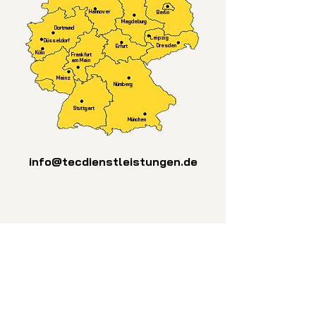
Hannover
Berlin
Magdeburg
Dortmund
Leipzig
Düsseldorf
Dresden
Erfurt
Köln
Frankfurt
am Main
Mainz
Nürnberg
Stuttgart
München
info@tecdienstleistungen.de
Fachpersonal und
Maschinenpark
Es ist uns ein großes Anliegen über
unsere ressourcenschonende und