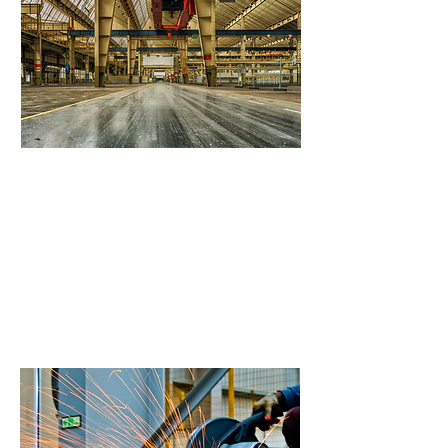
Planungssicherheit
Mit uns erhalten Sie zu 97% den
Wunschtermin für Ihre
Betriebsauflösung. Außerdem
garantieren wir Ihnen transparente
Festpreise mit fairer Wertanrechnung.
Ein unverbindlicher
Besichtigungstermin vorab, ist
selbstverständich kostenlos.