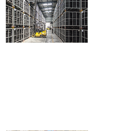
Professionelle Entsorgung
Es ist uns ein großes Anliegen über
unsere ressourcenschonende und
umweltbewusste Arbeitsweise hinaus
sicherzustellen, dass bei der
Entsorgung stets auf Nachhaltigkeit
und fachgerechte Entsorgung wert
gelegt wird. Daher arbeiten wir
bundesweit mit zertifizierten
Partnerunternehmen aus dem Bereich
der Entsorgung zusammen. Ein
entsprechender Entsorgungsnachweis
ist selbstverständlich.