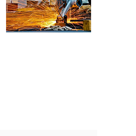
Fachpersonal und
Maschinenpark
Es ist uns ein großes Anliegen über
unsere ressourcenschonende und
umweltbewusste Arbeitsweise hinaus
sicherzustellen, dass bei der
Entsorgung stets auf Nachhaltigkeit
und fachgerechte Entsorgung wert
gelegt wird. Daher arbeiten wir
bundesweit mit zertifizierten
Partnerunternehmen aus dem Bereich
der Entsorgung zusammen. Ein
entsprechender Entsorgungsnachweis
ist selbstverständlich.