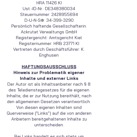
HRA 11426 KI
Ust.-ID-Nr.: DE348380034
Steuernummer: 2428955694
D-U-N-S®:
34-399-3290
Persönlich haftende Gesellschafterin:
Ackrutat Verwaltungs GmbH
Registergericht: Amtsgericht Kiel
Registernummer: HRB 23771 KI
Vertreten durch Geschäftsführer: K.
Enghusen
HAFTUNGSAUSSCHLUSS
Hinweis zur Problematik eigener
Inhalte und externer Links
Der Autor ist als Inhaltsanbieter nach § 8
des Teledienstegesetzes für die eigenen
Inhalte, die er zur Nutzung bereithält, nach
den allgemeinen Gesetzen verantwortlich.
Von diesen eigenen Inhalten sind
Querverweise ("Links") auf die von anderen
Anbietern bereitgehaltenen Inhalte zu
unterscheiden.
Bei Links handelt es sich stets um