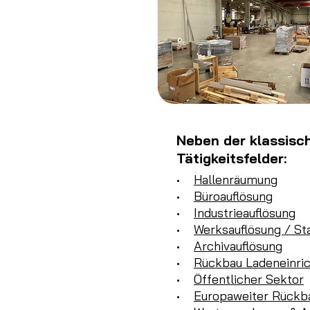
Neben der klassisc
Tätigkeitsfelder:
•
Hallenräumung
•
Büroauflösung
•
Industrieauflösung
•
Werksauflösung / St
•
Archivauflösung
•
Rückbau Ladeneinri
•
Öffentlicher Sektor
•
Europaweiter Rückb