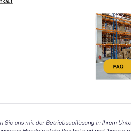
nkauf
Sie noch Fragen?
ktieren
Sie uns einfach:
itag von 7:30 Uhr bis 16:30 Uhr
tecdienstleistungen.de
+49 4321 / 9985-20
FAQ
wenn Sie uns mit der Betriebsauflösung in Ihrem U
l unserem Handeln stets flexibel sind und Ihnen ein