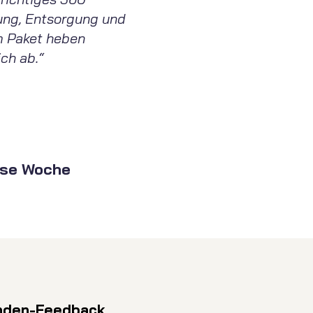
tung, Entsorgung und
m Paket heben
ch ab.“
ese Woche
nden-Feedback