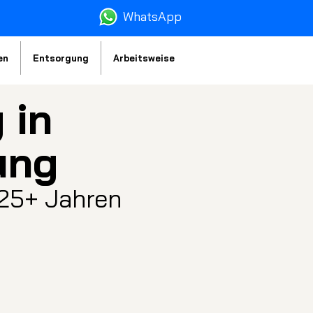
WhatsA
pp
en
Entsorgung
Arbeitsweise
 in
ung
 25+ Jahren