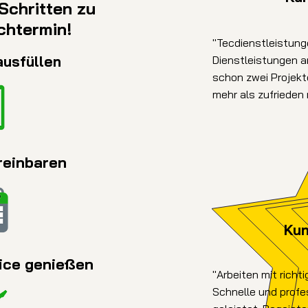
Schritten zu
chtermin!
"Tecdienstleistung
ausfüllen
Dienstleistungen an
schon zwei Projek
mehr als zufrieden m
reinbaren
Ku
vice genießen
"Arbeiten mit richti
Schnelle und profe