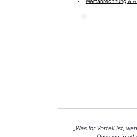
•
Wertanrechnung & A
Haben 
Konta
Montag - Fre
info@
„Was Ihr Vorteil ist, 
Dass wir in al