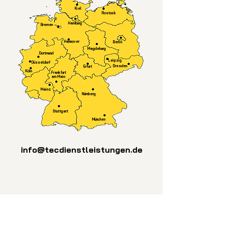
Kiel
Rostock
Hamburg
Bremen
Hannover
Berlin
Magdeburg
Dortmund
Leipzig
Düsseldorf
Dresden
Erfurt
Köln
Frankfurt
am Main
Mainz
Nürnberg
Stuttgart
München
info@tecdienstleistungen.de
Fachpersonal und