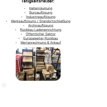
Tätigkeitsfelder:
•
Hallenräumung
•
Büroauflösung
•
Industrieauflösung
•
Werksauflösung / Standortschließung
•
Archivauflösung
•
Rückbau Ladeneinrichtung
•
Öffentlicher Sektor
•
Europaweiter Rückbau
•
Wertanrechnung & Ankauf
Haben Sie noch Fragen?
Kontaktieren
Sie uns einfach:
Montag - Freitag von 7:30 Uhr bis 16:30