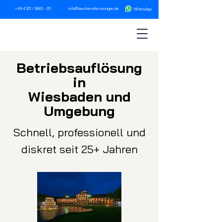
+49 4321 / 9985 - 20
info@tecdienstleistungen.de
WhatsA
pp
Betriebsau
fl
ösung
in
Wiesbaden und
Umgebung
Schnell, professionell und
diskret seit 25+ Jahren