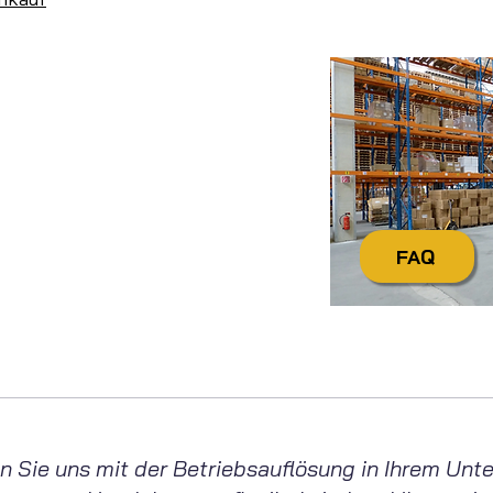
ie noch Fragen?
ieren
Sie uns einfach:
g von 7:30 Uhr bis 16:30 Uhr
cdienstleistungen.de
 4321 / 9985-20
FAQ
wenn Sie uns mit der Betriebsauflösung in Ihrem U