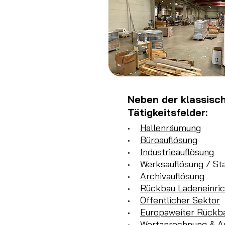
Neben der klassisc
Tätigkeitsfelder:
•
Hallenräumung
•
Büroauflösung
•
Industrieauflösung
•
Werksauflösung / St
•
Archivauflösung
•
Rückbau Ladeneinri
•
Öffentlicher Sektor
•
Europaweiter Rückb
•
Wertanrechnung & A