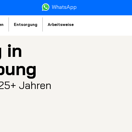
WhatsA
pp
en
Entsorgung
Arbeitsweise
 in
bung
 25+ Jahren