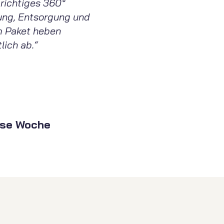
 richtiges 360°
tung, Entsorgung und
m Paket heben
lich ab.“
ese Woche