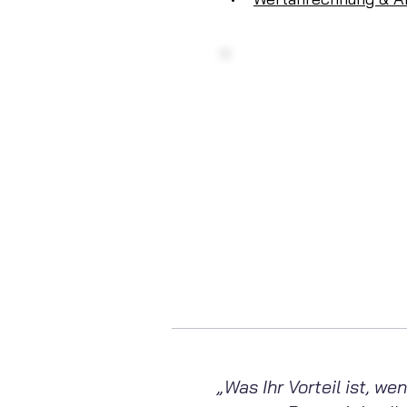
Haben S
Kontakt
Montag - Freita
info@te
+49
„Was Ihr Vorteil ist, 