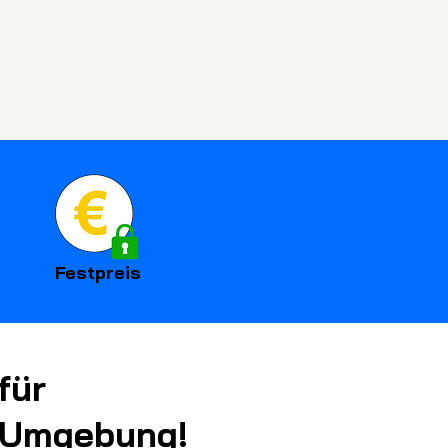
Festpreis
für
d Umgebung!