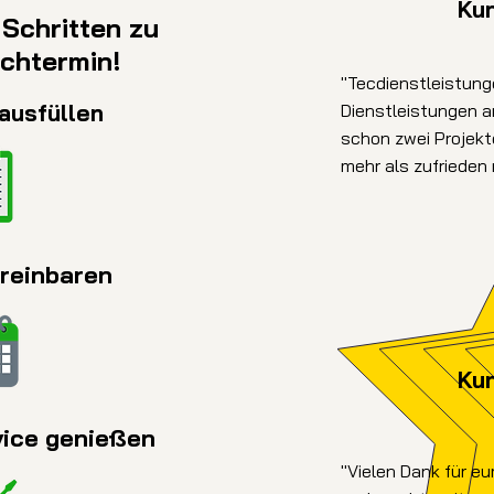
Ku
 Schritten zu
chtermin!
"Tecdienstleistung
 ausfüllen
Dienstleistungen an
schon zwei Projek
mehr als zufrieden m
ereinbaren
Ku
vice genießen
"Vielen Dank für eur