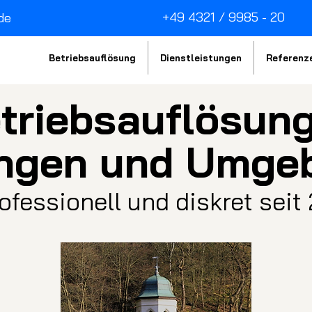
+49 4321 / 9985 - 20
de
Betriebsauflösung
Dienstleistungen
Referenz
triebsau
fl
ösung
ingen und Umge
rofessionell und diskret seit