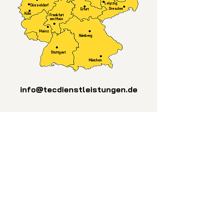
Leipzig
Düsseldorf
Dresden
Erfurt
Köln
Frankfurt
am Main
Mainz
Nürnberg
Stuttgart
München
info@tecdienstleistungen.de
Fachpersonal und
Maschinenpark
Es ist uns ein großes Anliegen über
unsere ressourcenschonende und
umweltbewusste Arbeitsweise
hinaus sicherzustellen, dass bei der
Entsorgung stets auf Nachhaltigkeit
und fachgerechte Entsorgung wert
gelegt wird. Daher arbeiten wir