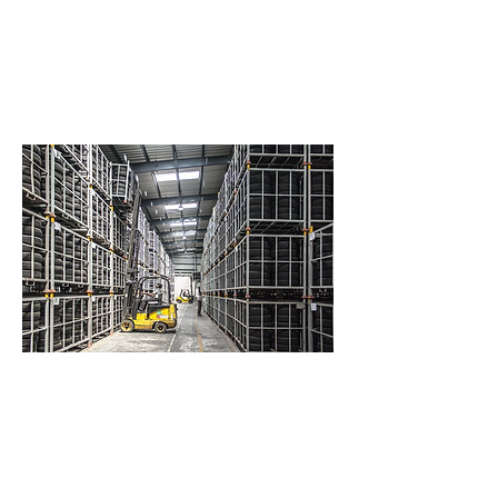
bundesweit mit zertifizierten
Partnerunternehmen aus dem
Bereich der Entsorgung zusammen.
Ein entsprechender
Entsorgungsnachweis ist
selbstverständlich.
Professionelle
Entsorgung
Es ist uns ein großes Anliegen über
unsere ressourcenschonende und
umweltbewusste Arbeitsweise