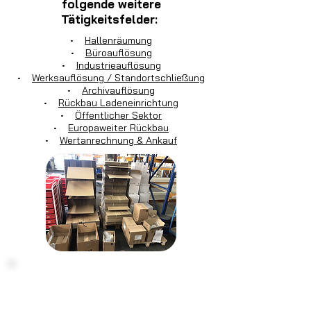
folgende weitere
Tätigkeitsfelder:
•
Hallenräumung
•
Büroauflösung
•
Industrieauflösung
•
Werksauflösung / Standortschließung
•
Archivauflösung
•
Rückbau Ladeneinrichtung
•
Öffentlicher Sektor
•
Europaweiter Rückbau
•
Wertanrechnung & Ankauf
Haben Sie noch Fragen?
Kontaktieren
Sie uns einfach: