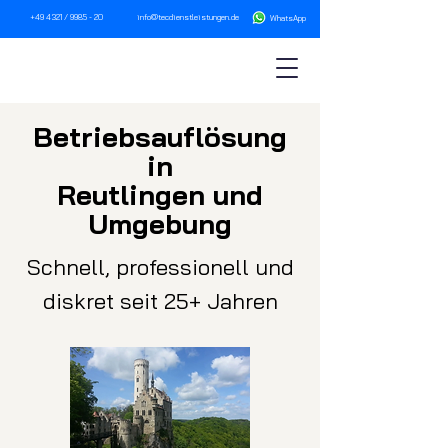
+49 4321 / 9985 - 20
info@tecdienstleistungen.de
WhatsA
pp
Betriebsau
fl
ösung
in
Reutlingen und
Umgebung
Schnell, professionell und
diskret seit 25+ Jahren