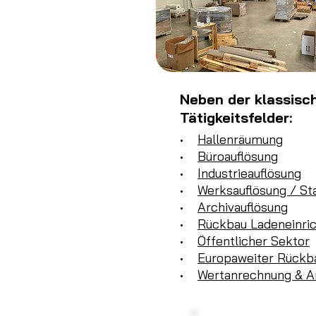
Neben der klassisc
Tätigkeitsfelder:
•
Hallenräumung
•
Büroauflösung
•
Industrieauflösung
•
Werksauflösung / St
•
Archivauflösung
•
Rückbau Ladeneinri
•
Öffentlicher Sektor
•
Europaweiter Rückb
•
Wertanrechnung & A