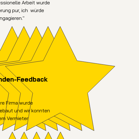
ssionelle Arbeit wurde
erung pur, ich würde
engagieren."
nden-Feedback
ere Firma wurde
gebaut und wir konnten
dem Vermieter