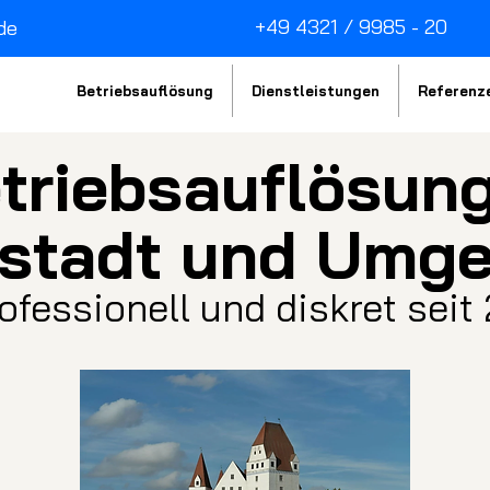
+49 4321 / 9985 - 20
de
Betriebsauflösung
Dienstleistungen
Referenz
triebsau
fl
ösung
lstadt und Umg
rofessionell und diskret seit