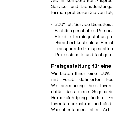
Als Ihr kompetenter Ansprech
Service- und Dienstleistun
Firmen profitieren Sie von fol
·
360° full-Service Dienstlei
·
Fachlich geschultes Persona
·
Flexible Termingestaltung m
·
Garantiert kostenlose Besich
·
Transparente Preisgestaltun
·
Professionelle und fachgere
Preisgestaltung für eine
Wir bieten Ihnen eine 100% P
mit vorab definierten Fe
Wertanrechnung Ihres Inven
dafür, dass diese Gegenstä
Berücksichtigung finden. G
Inventarübernahme und sind 
Warenbeständen aller Art 