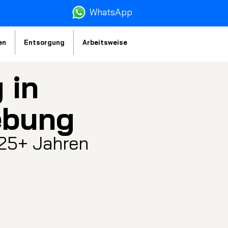
WhatsA
pp
en
Entsorgung
Arbeitsweise
 in
ebung
 25+ Jahren