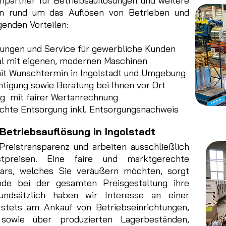
partner für Betriebsauflösungen und weitere
gen rund um das Auflösen von Betrieben und
genden Vorteilen:
stungen und Service für gewerbliche Kunden
l mit eigenen, modernen Maschinen
it Wunschtermin in Ingolstadt und Umgebung
tigung sowie Beratung bei Ihnen vor Ort
g mit fairer Wertanrechnung
chte Entsorgung inkl. Entsorgungsnachweis
 Betriebsauflösung in Ingolstadt
reistransparenz und arbeiten ausschließlich
stpreisen. Eine faire und marktgerechte
tars, welches Sie veräußern möchten, sorgt
nde bei der gesamten Preisgestaltung ihre
rundsätzlich haben wir Interesse an einer
stets am Ankauf von Betriebseinrichtungen,
sowie über produzierten Lagerbeständen,