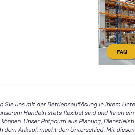
 Sie noch Fragen?
aktieren
Sie uns einfach:
itag von 7:30 Uhr bis 16:30 Uhr
@tecdienstleistungen.de
FAQ
+49 4321 / 9985-20
wenn Sie uns mit der Betriebsauflösung in Ihrem U
l unserem Handeln stets flexibel sind und Ihnen ein
 können. Unser Potpourri aus Planung, Dienstleis
ch dem Ankauf, macht den Unterschied. Mit diese