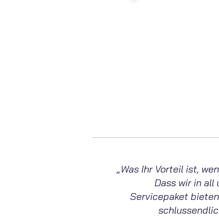
Haben
Kont
Montag - Fre
info
„Was Ihr Vorteil ist, 
Dass wir in al
Servicepaket bieten
schlussendli