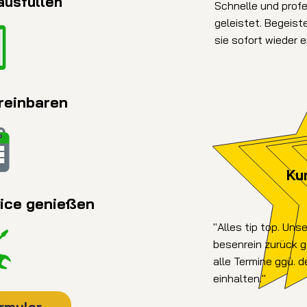
ausfüllen
Schnelle und profe
geleistet. Begeist
sie sofort wieder 
ereinbaren
Ku
vice genießen
"Alles tip top. Uns
besenrein zurück 
alle Termine ggü. 
einhalten."
rmular