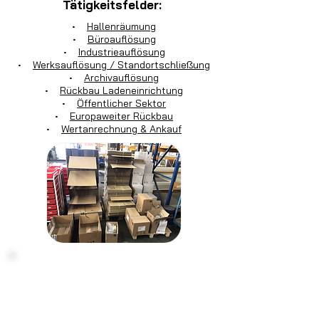
Tätigkeitsfelder:
•
Hallenräumung
•
Büroauflösung
•
Industrieauflösung
•
Werksauflösung / Standortschließung
•
Archivauflösung
•
Rückbau Ladeneinrichtung
•
Öffentlicher Sektor
•
Europaweiter Rückbau
•
Wertanrechnung & Ankauf
Haben Sie noch Fragen?
Kontaktieren
Sie uns einfach:
Montag - Freitag von 7:30 Uhr bis 16:30