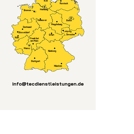
Kiel
Rostock
Hamburg
Bremen
Hannover
Berlin
Magdeburg
Dortmund
Leipzig
Düsseldorf
Dresden
Erfurt
Köln
Frankfurt
am Main
Mainz
Nürnberg
Stuttgart
München
info@tecdienstleistungen.de
Fachpersonal und
Maschinenpark