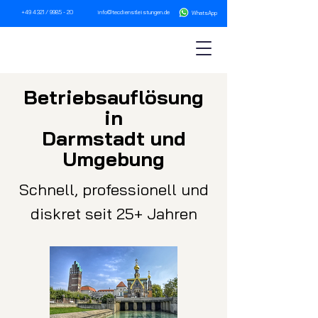
+49 4321 / 9985 - 20
info@tecdienstleistungen.de
WhatsA
pp
Betriebsau
fl
ösung
in
Darmstadt und
Umgebung
Schnell, professionell und
diskret seit 25+ Jahren