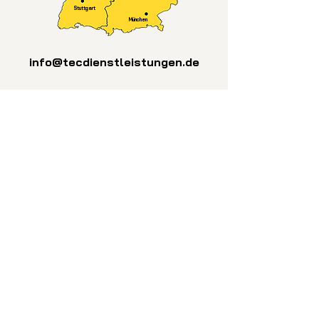
Stuttgart
München
info@tecdienstleistungen.de
Fachpersonal und
Maschinenpark
Es ist uns ein großes Anliegen über
unsere ressourcenschonende und
umweltbewusste Arbeitsweise
hinaus sicherzustellen, dass bei der
Entsorgung stets auf Nachhaltigkeit
und fachgerechte Entsorgung wert
gelegt wird. Daher arbeiten wir
bundesweit mit zertifizierten
Partnerunternehmen aus dem
Bereich der Entsorgung zusammen.
Ein entsprechender
Entsorgungsnachweis ist
selbstverständlich.