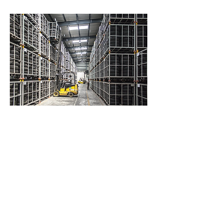
Professionelle
Entsorgung
Es ist uns ein großes Anliegen über
unsere ressourcenschonende und
umweltbewusste Arbeitsweise
hinaus sicherzustellen, dass bei der
Entsorgung stets auf Nachhaltigkeit
und fachgerechte Entsorgung wert
gelegt wird. Daher arbeiten wir
bundesweit mit zertifizierten
Partnerunternehmen aus dem