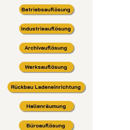
Betriebsauflösung
Industrieauflösung
Archivauflösung
Werksauflösung
Rückbau Ladeneinrichtung
Hallenräumung
Büroauflösung