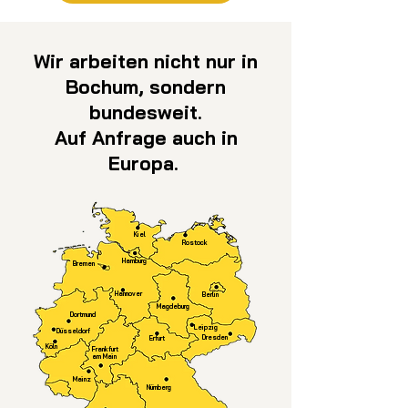
Wir arbeiten nicht nur in
Bochum, sondern
bundesweit.
Auf Anfrage auch in
Europa.
Kiel
Rostock
Hamburg
Bremen
Hannover
Berlin
Magdeburg
Dortmund
Leipzig
Düsseldorf
Dresden
Erfurt
Köln
Frankfurt
am Main
Mainz
Nürnberg