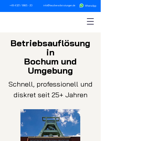
+49 4321 / 9985 - 20
info@tecdienstleistungen.de
WhatsA
pp
Betriebsau
fl
ösung
in
Bochum und
Umgebung
Schnell, professionell und
diskret seit 25+ Jahren