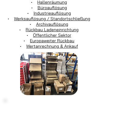
•
Hallenräumung
•
Büroauflösung
•
Industrieauflösung
•
Werksauflösung / Standortschließung
•
Archivauflösung
•
Rückbau Ladeneinrichtung
•
Öffentlicher Sektor
•
Europaweiter Rückbau
•
Wertanrechnung & Ankauf
Haben Sie noch Fragen?
Kontaktieren
Sie uns einfach:
Montag - Freitag von 7:30 Uhr bis 16:30
Uhr
info@tecdienstleistungen.de