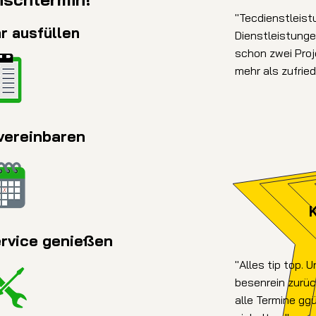
"Tecdienstleist
ar ausfüllen
Dienstleistunge
schon zwei Pro
mehr als zufried
 vereinbaren
ervice genießen
"Alles tip top. 
besenrein zurüc
alle Termine gg