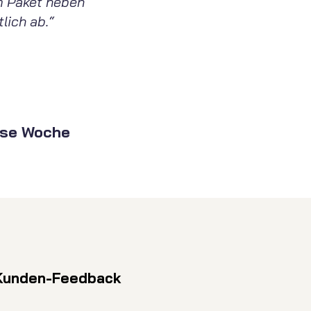
m Paket heben
lich ab.“
ese Woche
Kunden-Feedback