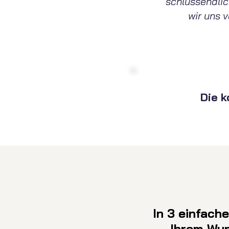
schlussendli
wir uns 
Die 
In 3 einfach
Ihrem Wu