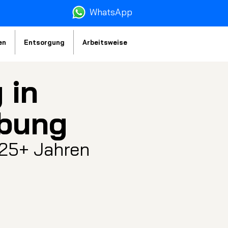
WhatsA
pp
en
Entsorgung
Arbeitsweise
 in
bung
t 25+ Jahren