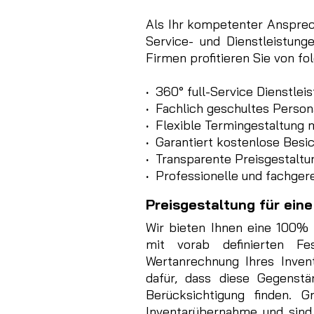
Als Ihr kompetenter Ansprec
Service- und Dienstleistun
Firmen profitieren Sie von fo
·
360° full-Service Dienstlei
·
Fachlich geschultes Person
·
Flexible Termingestaltung 
·
Garantiert kostenlose Besic
·
Transparente Preisgestaltu
·
Professionelle und fachger
Preisgestaltung für ein
Wir bieten Ihnen eine 100% 
mit vorab definierten Fe
Wertanrechnung Ihres Inven
dafür, dass diese Gegenstä
Berücksichtigung finden. G
Inventarübernahme und sind