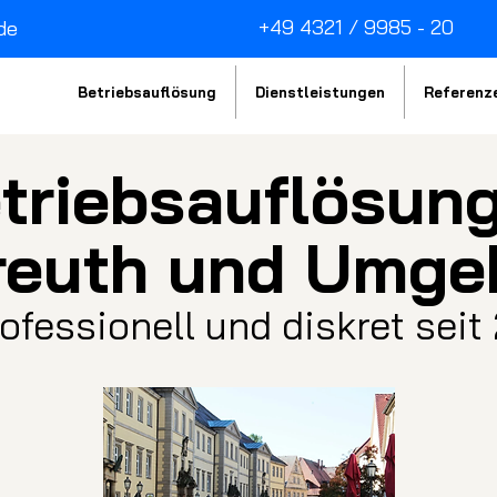
+49 4321 / 9985 - 20
de
Betriebsauflösung
Dienstleistungen
Referenz
triebsau
fl
ösung
reuth und Umge
rofessionell und diskret sei