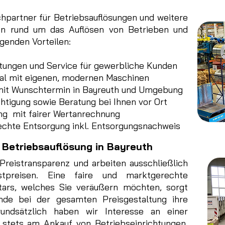
hpartner für Betriebsauflösungen und weitere
gen rund um das Auflösen von Betrieben und
lgenden Vorteilen:
stungen und Service für gewerbliche Kunden
al mit eigenen, modernen Maschinen
mit Wunschtermin in Bayreuth und Umgebung
htigung sowie Beratung bei Ihnen vor Ort
ng mit fairer Wertanrechnung
echte Entsorgung inkl. Entsorgungsnachweis
e Betriebsauflösung in Bayreuth
Preistransparenz und arbeiten ausschließlich
stpreisen. Eine faire und marktgerechte
tars, welches Sie veräußern möchten, sorgt
nde bei der gesamten Preisgestaltung ihre
rundsätzlich haben wir Interesse an einer
 stets am Ankauf von Betriebseinrichtungen,