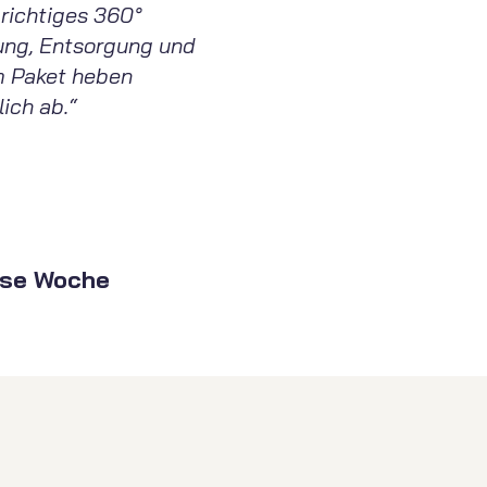
 richtiges 360°
tung, Entsorgung und
m Paket heben
ich ab.“
ese Woche