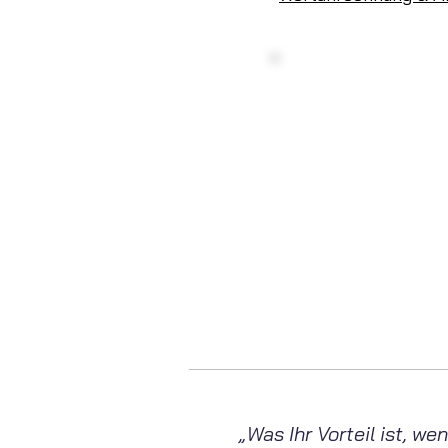
Haben 
Konta
Montag - Fre
info@
„Was Ihr Vorteil ist, 