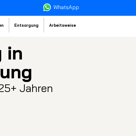
WhatsA
pp
en
Entsorgung
Arbeitsweise
 in
bung
 25+ Jahren