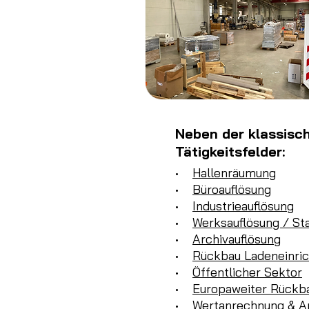
Neben der klassisc
Tätigkeitsfelder:
•
Hallenräumung
•
Büroauflösung
•
Industrieauflösung
•
Werksauflösung / St
•
Archivauflösung
•
Rückbau Ladeneinri
•
Öffentlicher Sektor
•
Europaweiter Rückb
•
Wertanrechnung & A