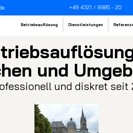
+49 4321 / 9985 - 20
de
Betriebsauflösung
Dienstleistungen
Referenz
triebsau
fl
ösung
hen und Umge
rofessionell und diskret seit