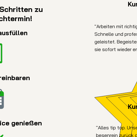
Ku
 Schritten zu
chtermin!
"Arbeiten mit richti
ausfüllen
Schnelle und profe
geleistet. Begeiste
sie sofort wieder e
reinbaren
Ku
vice genießen
"Alles tip top. Un
besenrein zurück 