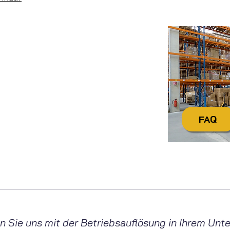
Sie noch Fragen?
ktieren
Sie uns einfach:
itag von 7:30 Uhr bis 16:30 Uhr
tecdienstleistungen.de
+49 4321 / 9985-20
FAQ
wenn Sie uns mit der Betriebsauflösung in Ihrem U