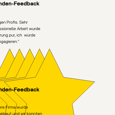
nden-Feedback
gen Profis. Sehr
ssionelle Arbeit wurde
rung pur, ich würde
ngagieren."
nden-Feedback
sere Firma wurde
gebaut und wir konnten